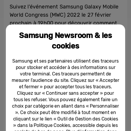
Suivez l’événement Samsung Galaxy Mobile
World Congress (MWC) 2022 le 27 février
prochain à 19h00 pour découvrir comment
le leadership de Samsung montre la voie de
Samsung Newsroom & les
l’expérience connectée. L’événement sera
cookies
diffusé en direct sur la
chaîne YouTube de
Samsung
.
Samsung et ses partenaires utilisent des traceurs
pour stocker et accéder à des informations sur
Retrouvez un aperçu de ce qui vous attend
votre terminal. Ces traceurs permettent de
dans la vidéo ci-dessous.
mesurer l’audience du site. Cliquez sur « Accepter
et fermer » pour accepter tous les traceurs.
Cliquez sur « Continuer sans accepter » pour
Video
tous les refuser. Vous pouvez également faire un
Player
choix par catégorie en allant dans « Personnaliser
». Ce choix peut être modifié à tout moment en
cliquant sur le lien « Outil de Gestion des Cookies
» dans la Politique Cookies, accessible depuis les