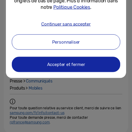
onglets de bas de page. Plus d’information dans
notre
Politique Cookies
.
00:00
00:07
Continuer sans accepter
Evénement Samsung Galaxy MWC 2022, le 27 février 2022.
En direct sur
youtube.com/samsung
Personnaliser
Galaxy
Mobile World Congress
MWC
Accepter et fermer
MWC 2022
Presse >
Communiqués
Produits >
Mobiles
Pour toute question relative au service client, merci de suivre ce lien
samsung.com/fr/info/contact-us
Pour toute demande presse, merci de contacter
rpfrance@samsung.com
.