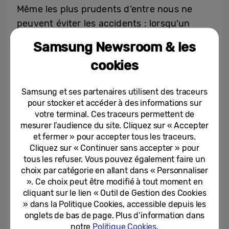
Même les plus prudents d’entre nous ne
peuvent éviter les accidents : lorsqu’un
téléphone est envoyé en réparation,
Samsung Newsroom & les
personne ne sait qui peut accéder aux
cookies
données.
Samsung et ses partenaires utilisent des traceurs
C’est là où le Mode Maintenance de
pour stocker et accéder à des informations sur
Samsung entre en jeu
[1]
: spécialement
votre terminal. Ces traceurs permettent de
conçu pour protéger vos données
mesurer l’audience du site. Cliquez sur « Accepter
et fermer » pour accepter tous les traceurs.
personnelles, il empêche quiconque
Cliquez sur « Continuer sans accepter » pour
d’accéder à l’ensemble de vos données
tous les refuser. Vous pouvez également faire un
lorsque votre appareil vous quitte pour
choix par catégorie en allant dans « Personnaliser
réparation.
». Ce choix peut être modifié à tout moment en
cliquant sur le lien « Outil de Gestion des Cookies
» dans la Politique Cookies, accessible depuis les
Avec le Mode Maintenance, vous pouvez
onglets de bas de page. Plus d’information dans
configurer un profil d’utilisateur distinct et
notre
Politique Cookies
.