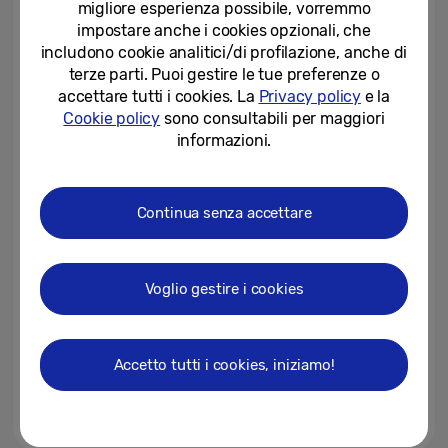
migliore esperienza possibile, vorremmo
la sua passione per l’arte, in...
impostare anche i cookies opzionali, che
27-10-2025
includono cookie analitici/di profilazione, anche di
terze parti. Puoi gestire le tue preferenze o
Samsung tra le aziende più
accettare tutti i cookies. La
Privacy policy
e la
apprezzate dai consumatori
Cookie policy
sono consultabili per maggiori
italiani per il Servizio Clienti
informazioni.
24-10-2025
Il Centre Pompidou e Samsung
Continua senza accettare
Art Store insieme per una
collaborazione storica
23-10-2025
Voglio gestire i cookies
Samsung Art Store porta
l’esperienza di Art Basel Paris nei
salotti di casa
Accetto tutti i cookies, iniziamo!
21-10-2025