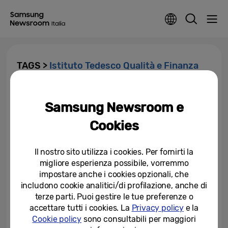
TAGS >
Istituto Tedesco Qualità e Finanza
Samsung Electronics Italia è
numero 1 nell’assistenza post-
Samsung Newsroom e
vendita
Cookies
30-10-2020
Il nostro sito utilizza i cookies. Per fornirti la
migliore esperienza possibile, vorremmo
impostare anche i cookies opzionali, che
includono cookie analitici/di profilazione, anche di
terze parti. Puoi gestire le tue preferenze o
accettare tutti i cookies. La
Privacy policy
e la
Cookie policy
sono consultabili per maggiori