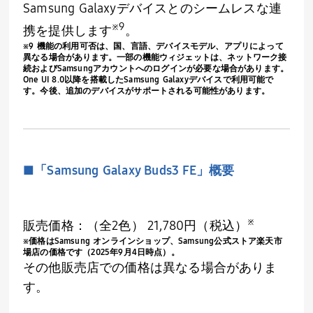
Samsung
Galaxyデバイスとのシームレスな連
※
9
携を提供します
。
※
9
機能の利用可否は、国、言語、デバイスモデル、アプリによって
異なる場合があります。一部の機能ウィジェットは、ネットワーク接
続および
Samsung
アカウントへのログインが必要な場合があります。
One UI 8.0
以降を搭載した
Samsung
Galaxyデバイスで利用可能で
す。今後、追加のデバイスがサポートされる可能性があります。
■「
Samsung
Galaxy Buds3 FE
」概要
※
販売価格：（全
2
色）
21,780
円（税込）
※価格は
Samsung
オンラインショップ、
Samsung
公式ストア楽天市
場店の価格です（
2025
年
9
月
4
日時点）。
その他販売店での価格は異なる場合がありま
す。