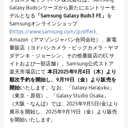
Galaxy Buds
シリーズから新たにエントリーモ
デルとなる
「
Samsung Galaxy Buds3 FE
」
を
Samsung
オンラインショップ
(
https://www.samsung.com/jp/offer
)、
Amazon
（アマゾンジャパン合同会社）、家電
量販店（ヨドバシカメラ・ビックカメラ・ヤマ
ダデンキ・ジョーシン、その他量販店の
EC
サ
イトおよび一部店舗）、
Samsung
公式ストア
楽天市場店にて
本日
2025
年
9
月
4
日（木）より
順次予約を開始し、
9
月
19
日（金）より販売を
開始
いたします。なお、「
Galaxy Harajuku
」
（東京・原宿）、「
Galaxy Studio Osaka
」
（大阪・なんば）では、
2025
年
9
月
5
日
(
金
)
より
展示を開始し、
2025
年
9
月
19
日（金）より販売
を開始いたします。