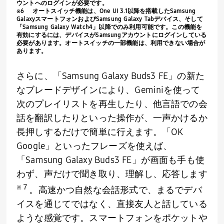
ウントへのログインが必要です。
※
6
オートスイッチ機能は、
One UI 3.1
以降を搭載した
Samsung
Galaxy
スマートフォンおよび
Samsung Galaxy Tab
デバイス、そして
「
Samsung Galaxy Watch4
」以降でのみ利用可能です。この機能を
有効にするには、デバイスが
Samsung
アカウントにログインしている
必要があります。オートスイッチの一部機能は、利用できない場合が
あります。
さらに、「
Samsung Galaxy Buds3 FE
」の新た
なブレードデザインにより、
Gemini
を使って
次のプレイリストを再生したり、他言語での会
話を翻訳したりといった操作が、一声かけるか
長押しするだけで簡単に行えます。「
OK
Google
」といったフレーズを使えば、
「
Samsung Galaxy Buds3 FE
」が画面も手も使
わず、声だけで聞き取り、理解し、応答します
※７
。高速かつ自然な会話形式で、まるでデバ
イスを通じてではなく、直接友人と話している
ような感覚です。スマートフォンをポケットや