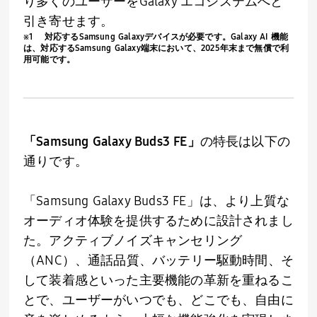
り多くのユーザーを
Galaxy
エコシステムへと
引き寄せます。
※
1
対応する
Samsung Galaxy
デバイスが必要です。
Galaxy AI
機能
は、対応する
Samsung Galaxy
端末において、
2025
年末まで無償で利
用可能です。
「Samsung Galaxy Buds3 FE」
の特長は以下の
通りです。
「
Samsung Galaxy Buds3 FE
」は、より上質な
オーディオ体験を提供するために設計されまし
た。アクティブノイズキャンセリング
（
ANC
）、通話品質、バッテリー駆動時間、そ
して装着感といった主要機能の革新を重ねるこ
とで、ユーザーがいつでも、どこでも、自由に