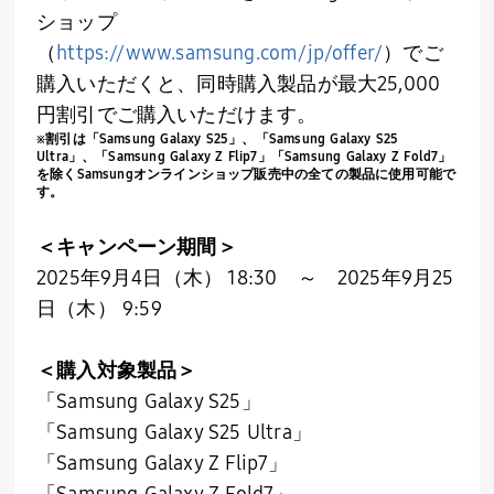
ショップ
（
https://www.samsung.com/jp/offer/
）でご
購入いただくと、同時購入製品が最大
25,000
円割引でご購入いただけます。
※割引は「
Samsung Galaxy S25
」、「
Samsung Galaxy S25
Ultra
」、「
Samsung Galaxy Z Flip7
」「
Samsung Galaxy Z Fold7
」
を除く
Samsung
オンラインショップ販売中の全ての製品に使用可能で
す。
＜キャンペーン期間＞
2025年
9
月
4
日（木）
18:30
～
2025
年
9
月
25
日（木）
9:59
＜購入対象製品＞
「
Samsung Galaxy S25
」
「
Samsung Galaxy S25 Ultra
」
「
Samsung Galaxy Z Flip7
」
「
Samsung Galaxy Z Fold7
」