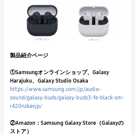
製品紹介ページ
①Samsungオンラインショップ、Galaxy
Harajuku、Galaxy Studio Osaka
https://www.samsung.com/jp/audio-
sound/galaxy-buds/galaxy-buds3-fe-black-sm-
r420nzkaxjp/
②Amazon：Samsung Galaxy Store（Galaxyの
ストア）