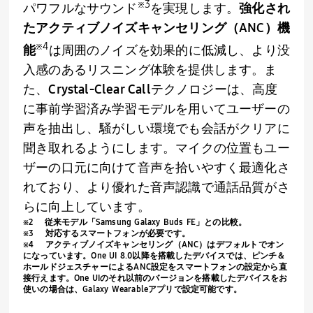
※
3
パワフルなサウンド
を実現します。
強化され
たアクティブノイズキャンセリング（
ANC
）機
※
4
能
は周囲のノイズを効果的に低減し、より没
入感のあるリスニング体験を提供します。ま
た、
Crystal-Clear Call
テクノロジーは、高度
に事前学習済み学習モデルを用いてユーザーの
声を抽出し、騒がしい環境でも会話がクリアに
聞き取れるようにします。マイクの位置もユー
ザーの口元に向けて音声を拾いやすく最適化さ
れており、より優れた音声認識で通話品質がさ
らに向上しています。
※
2
従来モデル「
Samsung
Galaxy Buds FE」との比較。
※
3
対応するスマートフォンが必要です。
※
4
アクティブノイズキャンセリング（
ANC
）はデフォルトでオン
になっています。
One UI 8.0
以降を搭載したデバイスでは、ピンチ＆
ホールドジェスチャーによる
ANC
設定をスマートフォンの設定から直
接行えます。
One UI
のそれ以前のバージョンを搭載したデバイスをお
使いの場合は、
Galaxy Wearable
アプリで設定可能です。