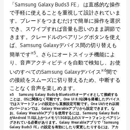
「
Samsung Galaxy Buds3 FE
」 は直感的な操作
で手軽に使えることを重視して設計されていま
す。ブレードをつまむだけで簡単に操作を選択
でき、スワイプすれば音量も思いのまま調節で
きます。クレードルのペアリングボタンを使え
ば、
Samsung Galaxy
デバイス間の切り替えも
※
5
簡単です
。さらにオートスイッチ機能によ
り、音声アクティビティを自動で検知し、お使
※
6
いのすべての
Samsung
Galaxyデバイス
間で
の接続をスムーズに切り替えるため、中断する
ことなく音声を楽しめます。
※
5
Samsung
Galaxy Budsを
Bluetooth
オーディオとして接続する
ことは、
OS
に関係なく可能です。
One UI 8.0
以降を搭載したデバイス
ではスマートフォンの設定から直接設定可能です。
One UI
のそれ以前
のバージョンでは、
Galaxy Wearable
アプリから設定できます。な
お、
Galaxy Wearable
アプリを使用するには、
Samsung Galaxy Buds
が
Android 11.0
以上かつメモリ
1.5GB
以上のスマートフォンとペアリン
グされている必要があります。
Galaxy Wearable
アプリで「
Samsung
Galaxy Buds3 FE
」の設定を有効にしたり変更したりするには、アカ