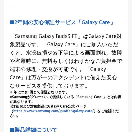
■
2
年間の安心保証サービス「
Galaxy Care
」
「
Samsung Galaxy
Buds3 FE」は
Galaxy Care
対
象製品です。「
Galaxy Care
」にご加入いただ
くと、水没破損や落下等による画面割れ、故障
や盗難時に、無料もしくはわずかなご負担金で
端末の修理・交換が可能です。「
Galaxy
Care
」は万が一のアクシデントに備えた安心
なサービスを提供しております。
※
1
年につき
1
回まで保証となります。
※
Samsung
がグローバルで提供している「
Samsung Care+
」とは内容
が異なります。
※詳細および対象製品は
Galaxy Care
公式 ページ
（
https://www.samsung.com/jp/offer/galaxy-care/
）をご確認くだ
さい。
■製品詳細について