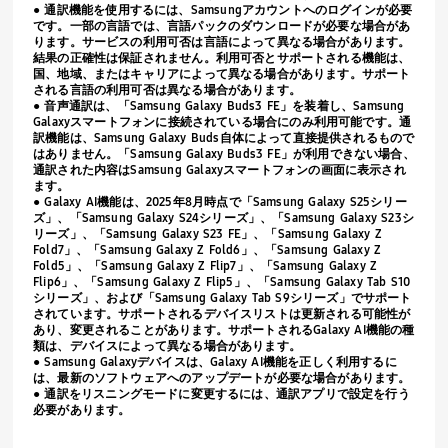
● 通訳機能を使用するには、
Samsung
アカウントへのログインが必要
です。一部の言語では、言語パックのダウンロードが必要な場合があ
ります。サービスの利用可否は言語によって異なる場合があります。
結果の正確性は保証されません。利用可否とサポートされる機能は、
国、地域、またはキャリアによって異なる場合があります。サポート
される言語の利用可否は異なる場合があります。
● 音声通訳は、「
Samsung
Galaxy Buds3 FE」を装着し、
Samsung
Galaxy
スマートフォンに接続されている場合にのみ利用可能です。通
訳機能は、
Samsung Galaxy Buds
自体によって直接提供されるもので
はありません。「
Samsung
Galaxy Buds3 FE」が利用できない場合、
通訳された内容は
Samsung Galaxy
スマートフォンの画面に表示され
ます。
● Galaxy AI
機能は、
2025
年
8
月時点で「
Samsung Galaxy S25
シリー
ズ」、「
Samsung Galaxy S24
シリーズ」、「
Samsung Galaxy S23
シ
リーズ」、「
Samsung Galaxy S23 FE
」、「
Samsung Galaxy Z
Fold7
」、「
Samsung Galaxy Z Fold6
」、「
Samsung Galaxy Z
Fold5
」、「
Samsung Galaxy Z Flip7
」、「
Samsung Galaxy Z
Flip6
」、「
Samsung Galaxy Z Flip5
」、「
Samsung
Galaxy Tab S10
シリーズ」、および「
Samsung Galaxy Tab S9
シリーズ」でサポート
されています。サポートされるデバイスリストは更新される可能性が
あり、変更されることがあります。サポートされる
Galaxy AI
機能の種
類は、デバイスによって異なる場合があります。
● Samsung Galaxy
デバイスは、
Galaxy AI
機能を正しく利用するに
は、最新のソフトウェアへのアップデートが必要な場合があります。
● 通訳をリスニングモードに変更するには、通訳アプリで設定を行う
必要があります。