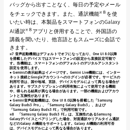
バッグから出すことなく、毎日の予定やメール
※８
をチェックできます。また、通訳機能
を使
いたい時は、本製品をスマートフォンの
Galaxy
※８
AI
通訳
アプリと併用することで、外国語の
講義を聞いたり、他言語ともスムーズに会話で
きます。
※
7
音声起動機能はデフォルトでオフになっており、
One UI 8.0
以降
を搭載したデバイスではスマートフォンの設定から直接設定可能で
す。当機能は、スマートフォンのデフォルトのデジタルアシスタント
設定を使用します。
● Geminiの表示結果はイメージです。
Gemini Live
機能には、インター
ネット接続と
Google
アカウントへのログインが必要です。サービスの
利用可否は、国や地域、言語、デバイスモデルによって異なる場合が
あります。サブスクリプションの利用有無によって使用できる機能
や、得られる結果が異なる場合があります。一部の機能およびアカウ
ントと互換性があります。
● Gemini
音声起動機能は、
One UI 8.0
以降を搭載した「
Samsung
Galaxy Buds3 Pro」、「
Samsung
Galaxy Buds3」、および
「
Samsung
Galaxy Buds3 FE」で利用可能です。
※
8
「
Samsung
Galaxy Buds3 FE」は、互換性のある
Samsung
Galaxy
デバイスとペアリングした場合、対面通訳やリアルタイム通訳
などの
Galaxy AI
機能をサポートします。
Galaxy AI
機能の利用可否
は、デバイスモデルによって異なる場合があります。