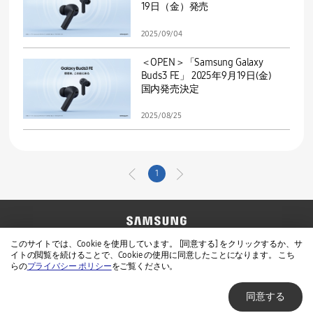
19日（金）発売
2025/09/04
＜OPEN＞「Samsung Galaxy
Buds3 FE」 2025年9月19日(金)
国内発売決定
2025/08/25
1
お問い合わせ
Samsung公式サイト
このサイトでは、Cookie を使用しています。 [同意する] をクリックするか、サ
イトの閲覧を続けることで、Cookie の使用に同意したことになります。 こち
免責事項
個人情報保護方針
らの
プライバシー ポリシー
をご覧ください。
同意する