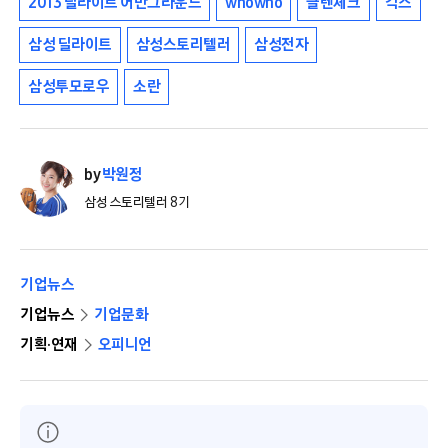
2013 딜라이트 어반그라운드
whowho
글렌체크
긱스
삼성 딜라이트
삼성스토리텔러
삼성전자
삼성투모로우
소란
by
박원정
삼성 스토리텔러 8기
기업뉴스
기업뉴스
기업문화
기획·연재
오피니언