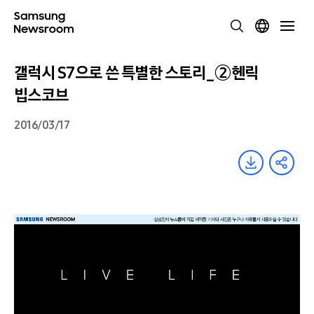
갤럭시 S7으로 쓴 특별한 스토리_②헨릭
빕스코브
2016/03/17