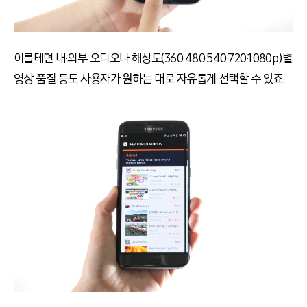
이를테면 내·외부 오디오나 해상도(360·480·540·720·1080p)별
영상 품질 등도 사용자가 원하는 대로 자유롭게 선택할 수 있죠.