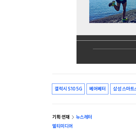
갤럭시 S10 5G
베어베터
삼성 스마트
기획·연재
뉴스레터
멀티미디어