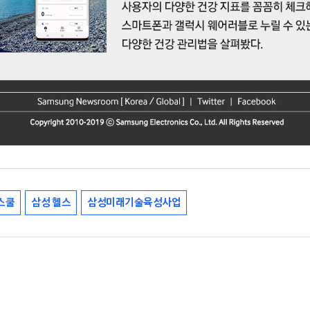
스쿨
삼성 헬스
삼성미래기술육성사업