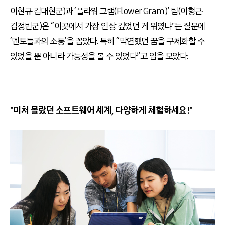
이현규∙김대현군)과 ‘플라워 그램(Flower Gram)’ 팀(이형근∙
김정빈군)은 “이곳에서 가장 인상 깊었던 게 뭐였냐"는 질문에
‘멘토들과의 소통’을 꼽았다. 특히 “막연했던 꿈을 구체화할 수
있었을 뿐 아니라 가능성을 볼 수 있었다”고 입을 모았다.
"미처 몰랐던 소프트웨어 세계, 다양하게 체험하세요!"