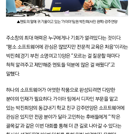
▲멘토의 말에 귀 기울이고 있는 ‘가이아’ 팀원 박진희(사진 왼쪽)∙강주연양
주소창의 최대 매력은 누구에게나 기회가 열려있다는 것이다.
"평소 소프트웨어에 관심은 많았지만 전문적 교육은 처음"이라는
박진희(경기 부천 소명여고 1)양은 “모르는 걸 질문할 때마다
척척 알려주고 제안해준 멘토들 덕분에 많은 걸 배웠다”고
말했다.
하나의 소프트웨어가 어엿한 작품으로 완성되려면 다양한
분야의 인재가 필요하다. 가이아 팀에서 디자인 부문을 맡고
있는 박진희양의 동갑내기 학교 친구 강주연양은 소프트웨어에
관심은 있지만 전공 분야가 달라 고민하는 후배들에게 “'작은
골목길'과 같은 이번 대회를 통해 더 큰 길로 나아갈 수 있다는