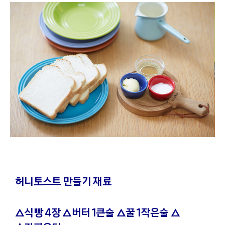
허니토스트 만들기 재료
△식빵 4장 △버터 1큰술 △꿀 1작은술 △