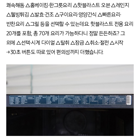
쾌속해동 △홈베이킹∙한그릇요리 △핫블라스트 오븐 △레인지
△웰빙튀김 △발효∙건조 △구이요리∙영양간식 △빠른요리∙
반찬요리 △그릴 등을 선택할 수 있는데요. 핫블라스트 전용 요리
20개를 포함, 총 70개 요리가 가능하다니 정말 든든하죠? 그
외에 △선택∙시계 다이얼 △탈취 △잠금 △취소∙절전 △시작
∙+30초 버튼도 따로 있어 편의성까지 더했습니다.