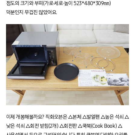
정도의 크기와 부피(가로∙세로∙높이 523*480*309㎜)
덕분인지 무겁진 않았어요.
이제 개봉해볼까요? 직화오븐은 △본체 △발열팬 △높은 석쇠 △
낮은 석쇠 △회전 받침(2개) △회전판 △쿡북(Cook Book) △
사용설명서 등으로 구성돼 있습니다. 특히 쿡북엔 다양한 요리를