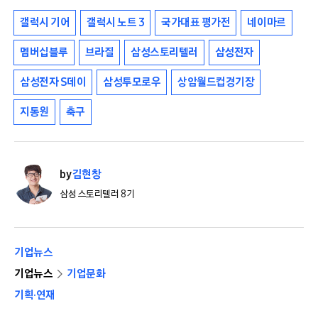
갤럭시 기어
갤럭시 노트 3
국가대표 평가전
네이마르
멤버십블루
브라질
삼성스토리텔러
삼성전자
삼성전자 S데이
삼성투모로우
상암월드컵경기장
지동원
축구
by
김현창
삼성 스토리텔러 8기
기업뉴스
기업뉴스
기업문화
기획·연재