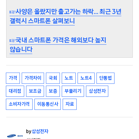
☞사양은 올랐지만 출고가는 하락… 최근 3년
갤럭시 스마트폰 살펴보니
☞국내 스마트폰 가격은 해외보다 높지
않습니다
가격
가격차이
국회
노트
노트4
단통법
대리점
보조금
보증
부풀리기
삼성전자
소비자가격
이동통신사
자료
by
삼성전자