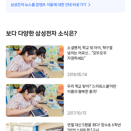
삼성전자 뉴스룸 콘텐츠 이용에 대한 안내 바로가기
보다 다양한 삼성전자 소식은?
소셜벤처, 학교 밖 아이, 학구열
넘치는 어르신… “모두모두
지원하세요”
2018/05/14
우리 학교 맞아? ‘스마트스쿨’이란
이름의 행복한 충격!
2017/10/13
연필 대신 S펜을 쥐다! 창수초 6학년
1반의 스마트한 1교시