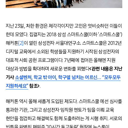
지난 23일, 처한 환경은 제각각이지만 고민은 엇비슷하던 이들이
한데 모였다. 집결지는 2018 삼성 스마트스쿨(이하 ‘스마트스쿨’)
해커톤
[2]
이 열린 삼성전자 서울대연구소. 스마트스쿨은 2012년
디지털 교육에서 소외된 학생들을 지원하기 시작된 삼성전자의
대표적 사회 공헌 프로그램이다. 7년째에 접어든 올해엔 지원
대상과 방법을 확대하며 새로운 변화를 꾀했다
<관련 내용은 지난
기사
소셜벤처,
학교
밖
아이,
학구열
넘치는
어르신… “
모두모두
지원하세요”
참조>
.
해커톤 역시 올해 새롭게 도입된 제도다. 스마트스쿨 예선 심사를
통과한 기관, 그리고 삼성전자 임직원 멘토가 팀을 이뤄 교육
현안을 점검하고 해결책도 함께 도출하려는 게 시행 취지. 서로의
빈틈을 완벽히 채워준 ‘10시간 동고동락’ 현장에 뉴스룸이