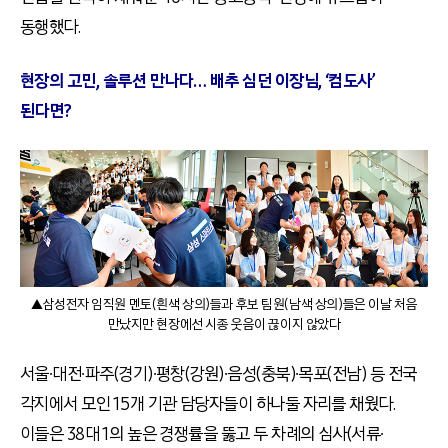
동행했다.
현장의 고민, 솔루션 만나다… 배추 심던 이장님, ‘컴도사’
된다면?
▲삼성전자 임직원 멘토(흰색 상의)들과 후보 팀원(남색 상의)들은 이날 처음
만났지만 현장에선 시종 웃음이 끊이지 않았다
서울∙대전∙파주(경기)∙평창(강원)∙음성(충북)∙목포(전남) 등 전국
각지에서 모인 15개 기관 담당자들이 하나둘 자리를 채웠다.
이들은 38대 1의 높은 경쟁률을 뚫고 두 차례의 심사(서류∙