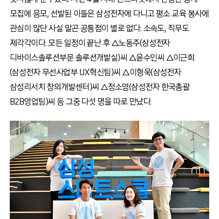
모집에 응모, 선발된 이들은 삼성전자에 다니고 평소 교육 봉사에
관심이 많단 사실 말곤 공통점이 별로 없다. 소속도, 직무도
제각각이다. 모든 일정이 끝난 후 △노동주(삼성전자
디바이스솔루션부문 솔루션개발실)씨 △윤수인씨 △이근희
(삼성전자 무선사업부 UX혁신팀)씨 △이형욱(삼성전자
삼성리서치 창의개발센터)씨 △정소영(삼성전자 한국총괄
B2B영업팀)씨 등 그중 다섯 명을 따로 만났다.