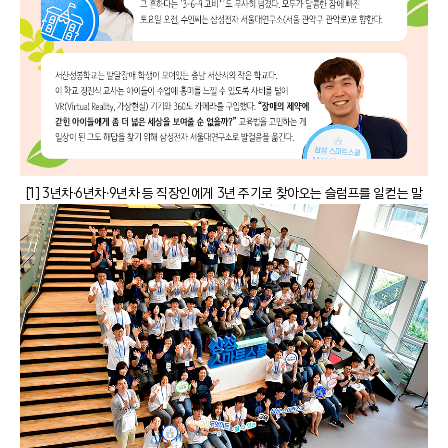
[1] 3년차∙6년차∙9년차 등 직장인에게 3년 주기로 찾아오는 슬럼프를 일컫는 말