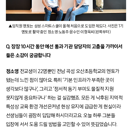
▲임직원 멘토는 삼성 스마트스쿨이 올해 처음으로 도입한 제도다. 사진은 1기
멘토로 활약 중인 정소영·노동주·윤수인·이형욱씨(왼쪽부터)
Q. 장장 10시간 동안 예선 통과 기관 담당자의 고충을 가까이서
들은 소감이 궁금합니다
정소영
전교생이 22명뿐인 전남 곡성 오산초등학교의 멘토가
됐는데 느낀 점이 많아요. 특히 ‘기본 인프라가 부족한 곳이
생각보다 많구나’, 그리고 ‘정서적 동기 부여도 물질적 지원
못지않게 중요하구나’ 하는 걸 실감했죠. 모든 게 낙후된 지역적
특성상 교육 환경 개선은커녕 현상 유지에 급급한 게 현실이라
선생님들이 굉장히 답답해 하시더라고요. 오늘 하루 그분들
입장에 서서 도움 드릴 방법을 고민할 수 있어 뜻깊었습니다.