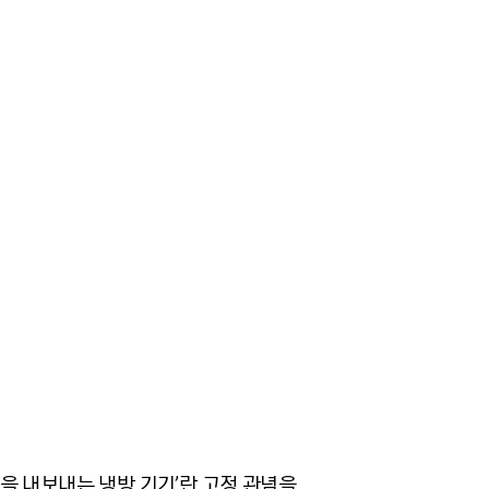
람을 내보내는 냉방 기기’란 고정 관념을