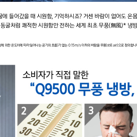
굴에 들어갔을 때 시원함, 기억하시죠? 거센 바람이 없어도 온
 동굴처럼 쾌적한 시원함만 전하는 세계 최초 무풍(無風)* 냉
냉방에 의한 온도차에 따라 일어나는 공기의 흐름)가 없는 0.15m/s 이하의 바람을 무풍(still air)으로 정의합니