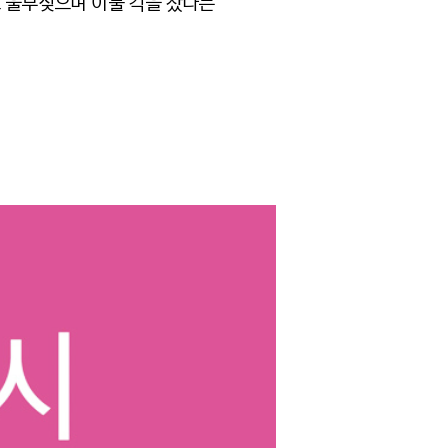
고 울부짖으며 이불 킥을 찼다는