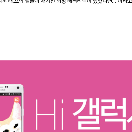
귀여운 배.프의 얼굴이 새겨진 외장 배터리팩이 있었다면…”이라