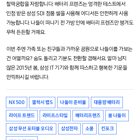
찰떡궁합을 자랑합니다. 배터리 프렌즈는 엄격한 테스트에서
인정 받은 삼성 SDI 정품 셀을 사용해 어디서든 안전하게 사용
가능합니다. 나들이 떠나기 전 가방 안에 배터리 프렌즈만 챙겨도
무척 든든할 거예요.
이번 주엔 가족 또는 친구들과 가까운 공원으로 나들이를 가보는
건 어떨까요? 숨도 돌리고 기분도 전환할 겸해서요. 얼마 남지
않은 2015년 봄, 삼성 IT 기기와 함께 따스하고 행복한 기운을
만끽하시길 바랍니다.
NX 500
갤럭시 탭S
나들이 준비물
대용량 배터리
라이프 트렌드
라이프스타일
배터리프렌즈
봄 나들이
삼성 무선 포터블 오디오
삼성전자
소풍
킨포크