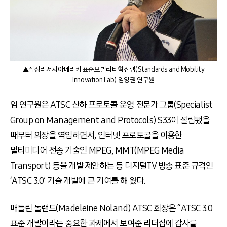
▲삼성리서치아메리카 표준모빌리티혁신랩(Standards and Mobility
Innovation Lab) 임영권 연구원
임 연구원은
ATSC
산하 프로토콜 운영 전문가 그룹
(Specialist
Group on Management and Protocols) S33
이 설립됐을
때부터 의장을 역임하면서
,
인터넷 프로토콜을 이용한
멀티미디어 전송 기술인
MPEG, MMT(MPEG Media
Transport)
등을 개발·제안하는 등 디지털
TV
방송 표준 규격인
‘ATSC 3.0’
기술 개발에 큰 기여를 해 왔다
.
매들린 놀랜드
(Madeleine Noland) ATSC
회장은
“ATSC 3.0
표준 개발이라는 중요한 과제에서 보여준 리더십에 감사를