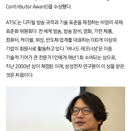
Contributor Award)
을 수상했다
.
ATSC는 디지털 방송 규격과 기술 표준을 제정하는 비영리 국제
표준화 위원회다
.
전 세계 방송
,
방송 장비
,
영화
,
가전 제품
,
컴퓨터
,
케이블
,
위성
,
반도체 업계를 대표하는
100
개 이상의
기업이 회원사로 활동하고 있다
. ‘
버나드 레크너상
’
은 이중
기술적 기여가 큰 전문가
1
인에게 매년
1
회 수여되는 상으로
,
지난
2000
년 상이 제정된 이래
,
삼성전자 연구원이 이 상을 받은
것은 처음이다
.