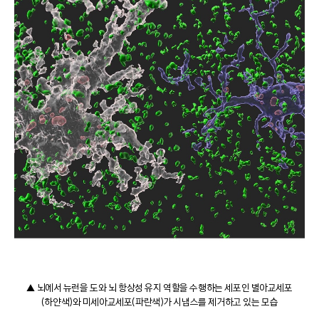
▲ 뇌에서 뉴런을 도와 뇌 항상성 유지 역할을 수행하는 세포인 별아교세포
(하얀색)와 미세아교세포(파란색)가 시냅스를 제거하고 있는 모습