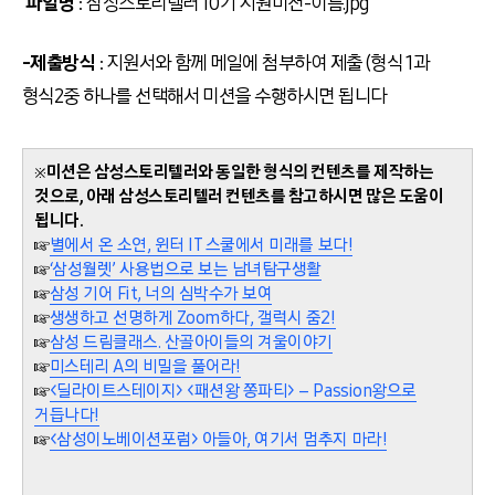
파일명
: 삼성스토리텔러 10기 지원미션-이름.jpg
-제출방식
: 지원서와 함께 메일에 첨부하여 제출 (형식 1과
형식2중 하나를 선택해서 미션을 수행하시면 됩니다
※
미션은 삼성스토리텔러와 동일한 형식의 컨텐츠를 제작하는
것으로, 아래 삼성스토리텔러 컨텐츠를 참고하시면 많은 도움이
됩니다.
☞
별에서 온 소연, 윈터 IT 스쿨에서 미래를 보다!
☞
‘삼성월렛’ 사용법으로 보는 남녀탐구생활
☞
삼성 기어 Fit, 너의 심박수가 보여
☞
생생하고 선명하게 Zoom하다, 갤럭시 줌2!
☞
삼성 드림클래스. 산골아이들의 겨울이야기
☞
미스테리 A의 비밀을 풀어라!
☞
<딜라이트스테이지> <패션왕 쫑파티> – Passion왕으로
거듭나다!
☞
<삼성이노베이션포럼> 아들아, 여기서 멈추지 마라!