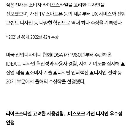
삼성전자는 소비자 라이프스타일을 고려한 디자인을
선보였으며
,
가전·
TV
·스마트폰 등의 제품부터
UX
·서비스와 선행
콘셉트 디자인 등 다양한 혁신으로 역대 최다 수상을 기록했다
.
* 2021년 48개, 2022년 42개 수상
미국 산업디자이너 협회
(IDSA)
가
1980
년부터 주관해온
IDEA
는 디자인 혁신성과 사용자 경험
,
사회 기여도를 심사해 ▲
산업 제품 ▲소비자 기술 ▲디지털 인터랙션 ▲디자인 전략 등
20
개 부문에서 올해의 수상작을 선정했다
.
라이프스타일 고려한 사용경험…비스포크 가전 디자인 우수성
인정