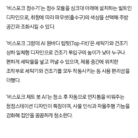
‘비스포크 정수기
’
는 정수 모듈을 싱크대 아래에 설치하는 빌트인
디자인으로
,
취향에 따라 파우셋
(
출수구
)
의 색상을 선택해 주방
공간과 조화시킬 수 있다
.
‘비스포크 그랑데
AI
원바디 탑핏
(Top-Fit)’
은 세탁기와 건조기
상하 일체형 디자인으로 건조기 투입구의 높이가 낮아 누구나
편하게 세탁물을 넣고 꺼낼 수 있으며
,
제품 중간에 위치한
조작부로 세탁기와 건조기를 모두 작동시키는 등 사용 편리성을
더했다
.
‘비스포크 제트 봇
AI’
는 청소 후 자동으로 먼지통을 비워주는
청정스테이션 디자인이 특징이며
,
사물 인식과 자율주행 기능을
강화해 집안을 꼼꼼하게 청소한다
.