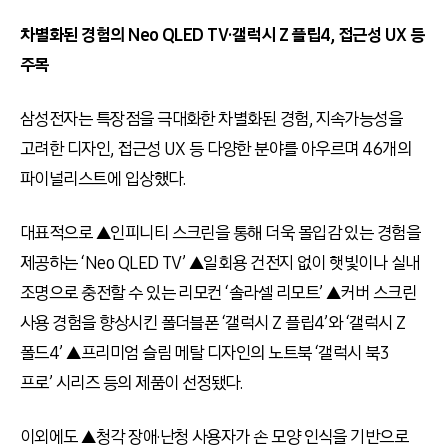
차별화된 경험의
Neo QLED TV
·갤럭시
Z
플립
4,
접근성
UX
등
주목
삼성전자는 특장점을 극대화한 차별화된 경험
,
지속가능성을
고려한 디자인
,
접근성
UX
등 다양한 분야를 아우르며
46
개의
파이널리스트에 입상했다
.
대표적으로 ▲인피니티 스크린을 통해 더욱 몰입감 있는 경험을
제공하는
‘Neo QLED TV’
▲일회용 건전지 없이 햇빛이나 실내
조명으로 충전할 수 있는 리모컨
‘
솔라셀 리모트
’
▲커버 스크린
사용 경험을 향상시킨 폴더블폰
‘
갤럭시
Z
플립
4’
와
‘
갤럭시
Z
폴드
4’
▲프리미엄 슬림 메탈 디자인의 노트북
‘
갤럭시 북
3
프로
’
시리즈 등의 제품이 선정됐다
.
이외에도 ▲청각 장애·난청 사용자가 손 모양 인식을 기반으로