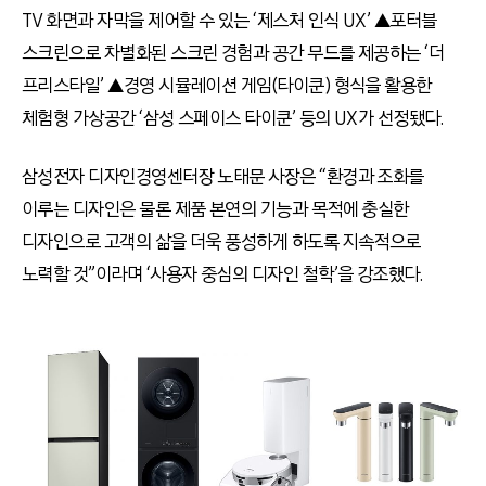
TV
화면과 자막을 제어할 수 있는
‘
제스처 인식
UX’
▲포터블
스크린으로 차별화된 스크린 경험과 공간 무드를 제공하는
‘
더
프리스타일
’
▲경영 시뮬레이션 게임
(
타이쿤
)
형식을 활용한
체험형 가상공간
‘
삼성 스페이스 타이쿤
’
등의
UX
가 선정됐다
.
삼성전자 디자인경영센터장 노태문 사장은
“
환경과 조화를
이루는 디자인은 물론 제품 본연의 기능과 목적에 충실한
디자인으로 고객의 삶을 더욱 풍성하게 하도록 지속적으로
노력할 것
”
이라며
‘
사용자 중심의 디자인 철학
’
을 강조했다
.