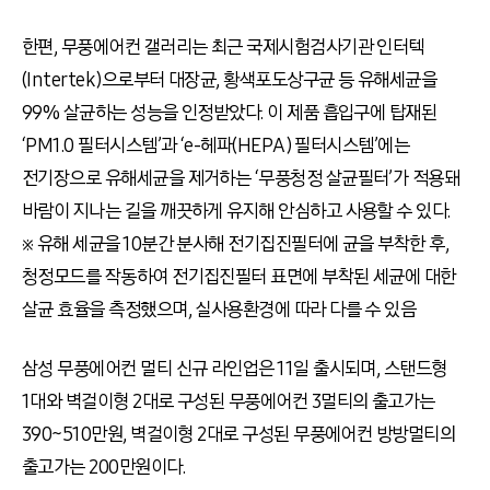
한편, 무풍에어컨 갤러리는 최근 국제시험검사기관 인터텍
(Intertek)으로부터 대장균, 황색포도상구균 등 유해세균을
99% 살균하는 성능을 인정받았다. 이 제품 흡입구에 탑재된
‘PM1.0 필터시스템’과 ‘e-헤파(HEPA) 필터시스템’에는
전기장으로 유해세균을 제거하는 ‘무풍청정 살균필터’가 적용돼
바람이 지나는 길을 깨끗하게 유지해 안심하고 사용할 수 있다.
※ 유해 세균을 10분간 분사해 전기집진필터에 균을 부착한 후,
청정모드를 작동하여 전기집진필터 표면에 부착된 세균에 대한
살균 효율을 측정했으며, 실사용환경에 따라 다를 수 있음
삼성 무풍에어컨 멀티 신규 라인업은 11일 출시되며, 스탠드형
1대와 벽걸이형 2대로 구성된 무풍에어컨 3멀티의 출고가는
390~510만원, 벽걸이형 2대로 구성된 무풍에어컨 방방멀티의
출고가는 200만원이다.