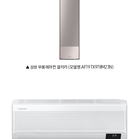
▲ 삼성 무풍에어컨 갤러리 (모델명:AF19TX978M23N)