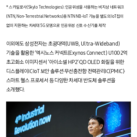
* 스카일로사(Skylo Technologies): 인공위성을 사용하는 비지상 네트워크
(NTN, Non-Terrestrial Networks)중 NTN NB-IoT 기능을 별도의 IoT칩이
없이 지원하는 차세대 5G 모뎀으로 인공위성 신호 수신기를 제작
이외에도 삼성전자는 초광대역(UWB, Ultra-Wideband)
기술을 활용한 ‘엑시노스 커넥트(Exynos Connect) U100·2억
초고화소 이미지센서 ‘아이소셀 HP2’·QD OLED 화질을 위한
디스플레이IC·IoT 보안 솔루션·무선충전향 전력관리IC(PMIC)·
스마트 헬스 프로세서 등 다양한 차세대 반도체 솔루션을
소개했다.