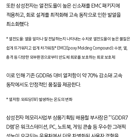
또한 삼성전자는 열전도율이 높은 신소재를
EMC
패키지에
적용하고
,
회로 설계를 최적화해 고속 동작으로 인한 발열을
최소화했다
.
* 열전도율: 열을 얼마나 잘 전달하는지 나타내는 수치로 열전도율이 높은 물질은
쉽게 뜨거워지고 쉽게 차가워짐
* EMC(Epoxy Molding Compound): 수분, 열,
충격 등 다양한 외부환경으로부터 반도체 회로를 보호하는 회로 보호제
이로 인해 기존
GDDR6
대비 열저항이 약
70%
감소돼 고속
동작에서도 안정적인 품질을 제공한다
.
* 열저항: 와트당(W) 발생하는 온도의 변화
삼성전자 메모리사업부 상품기획팀 배용철 부사장은
“‘GDDR7
D
램
’
은 워크스테이션
, PC,
노트북
,
게임 콘솔 등 우수한 그래픽
성능이 요구되는 응용처에서 더욱 차별화된 사용자 경험을