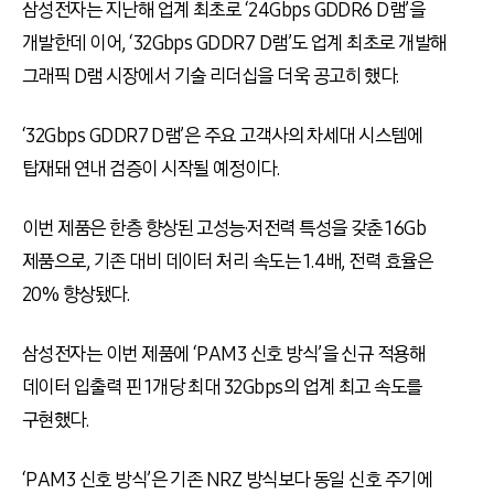
삼성전자는 지난해 업계 최초로
‘
24Gbps GDDR6 D램
’
을
개발한데 이어
, ‘32Gbps GDDR7 D
램
’
도 업계 최초로 개발해
그래픽
D
램 시장에서 기술 리더십을 더욱 공고히 했다
.
‘
32Gbps GDDR7 D램
’
은 주요 고객사의 차세대 시스템에
탑재돼 연내 검증이 시작될 예정이다
.
이번 제품은 한층 향상된 고성능·저전력 특성을 갖춘
16Gb
제품으로
,
기존 대비 데이터 처리 속도는
1.4
배
,
전력 효율은
20%
향상됐다
.
삼성전자는 이번 제품에
‘PAM3
신호 방식
’
을 신규 적용해
데이터 입출력 핀
1
개당 최대
32Gbps
의 업계 최고 속도를
구현했다
.
‘
PAM3 신호 방식
’
은 기존
NRZ
방식보다 동일 신호 주기에