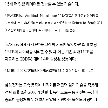
1.5
배 더 많은 데이터를 전송할 수 있는 기술이다
.
* PAM3(Pulse-Amplitude Modulation): ‘-1’과 ‘0’ 그리고 ‘1’로 신호 체계를
구분하여 1주기마다 1.5비트 데이터를 전송
* NRZ(Non-Return-to-Zero): ‘0’과
‘1’로 신호 체계를 구분하여 1주기마다 1비트 데이터를 전송
‘
32Gbps GDDR7 D램
’
을 그래픽 카드에 탑재하면 최대 초당
1.5TB
의 데이터를 처리할 수 있다
.
이는 기존 최대
1.1TB
를
제공하는
GDDR6
대비
1.4
배 향상된 성능이다
.
* 1.5TB는 30GB 용량의 UHD 영화 50편을 1초 만에 처리할 수 있는 속도
삼성전자는 고속 동작에 최적화된 저전력 설계 기술을 적용해
전력 효율 또한
20%
개선했다
.
특히 노트북 등 저전력 특성이
중요한 응용처를 위해 초저전압을 지원하는 옵션도 제공한다
.