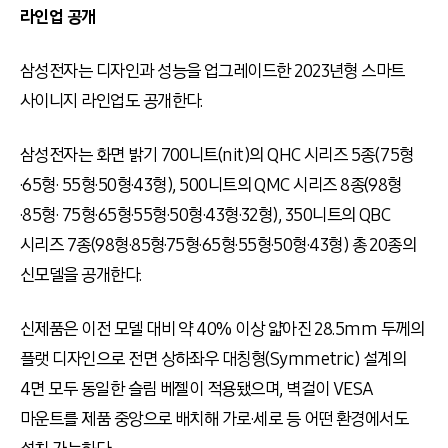
라인업 공개
삼성전자는 디자인과 성능을 업그레이드한 2023년형 스마트
사이니지 라인업도 공개한다.
삼성전자는 화면 밝기 700니트(nit)의 QHC 시리즈 5종(75형
·65형· 55형·50형·43형), 500니트의 QMC 시리즈 8종(98형
·85형· 75형·65형·55형·50형·43형·32형), 350니트의 QBC
시리즈 7종(98형·85형·75형·65형·55형·50형·43형) 총 20종의
신모델을 공개한다.
신제품은 이전 모델 대비 약 40% 이상 얇아진 28.5mm 두께의
플랫 디자인으로 전면 상하좌우 대칭형(Symmetric) 설계의
4면 모두 동일한 슬림 베젤이 적용됐으며, 벽걸이 VESA
마운트를 제품 중앙으로 배치해 가로·세로 등 어떤 환경에서도