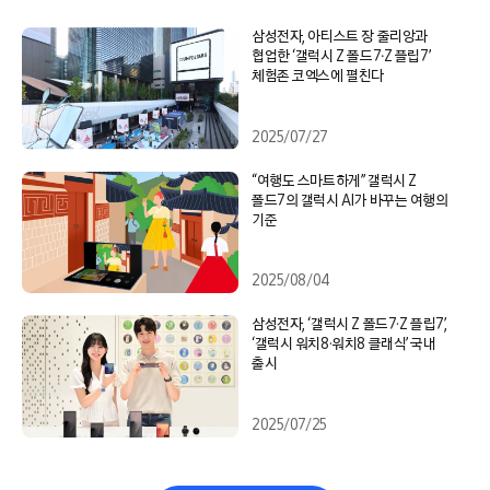
삼성전자, 아티스트 장 줄리앙과
협업한 ‘갤럭시 Z 폴드7∙Z 플립7’
체험존 코엑스에 펼친다
2025/07/27
“여행도 스마트하게” 갤럭시 Z
폴드7의 갤럭시 AI가 바꾸는 여행의
기준
2025/08/04
삼성전자, ‘갤럭시 Z 폴드7·Z 플립7’,
‘갤럭시 워치8·워치8 클래식’ 국내
출시
2025/07/25