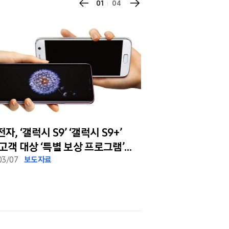
01
04
자, ‘갤럭시 S9’ ‘갤럭시 S9+’
삼성전자, ‘갤럭시 S
상 ‘특별 보상 프로그램’
중국 프리미엄 스
03/07
보도자료
2018/03/07
보도자료