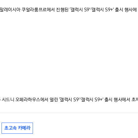
) 말레이시아 쿠알라룸프르에서 진행된 ‘갤럭시 S9’·’갤럭시 S9+’ 출시 행사
주 시드니 오페라하우스에서 열린 ‘갤럭시 S9’·’갤럭시 S9+’ 출시 행사에서
초고속 카메라