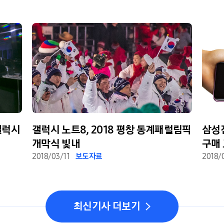
’갤럭시
갤럭시 노트8, 2018 평창 동계패럴림픽
삼성전
개막식 빛내
구매 고객 대
2018/03/11
보도자료
실시
2018/
최신기사 더보기