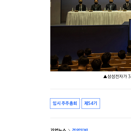
▲삼성전자가 3
임시 주주총회
제54기
기업뉴스
경영일반