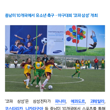
중남미 10개국에서 유소년 축구ㆍ야구대회 ‘코파 삼성’ 개최
‘코파 삼성’은 삼성전자가
파나마
,
에콰도르
,
과테말라
,
코스타리카
,
니카라구아
등 중남미 10개국에서 스포츠를 통해