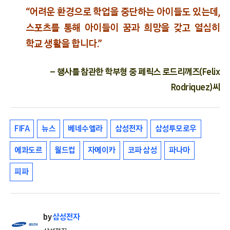
“어려운 환경으로 학업을 중단하는 아이들도 있는데,
스포츠를 통해 아이들이 꿈과 희망을 갖고 열심히
학교 생활을 합니다.”
– 행사를 참관한 학부형 중 페릭스 로드리께즈(Felix
Rodriquez)씨
FIFA
뉴스
베네수엘라
삼성전자
삼성투모로우
에콰도르
월드컵
자메이카
코파 삼성
파나마
피파
by
삼성전자