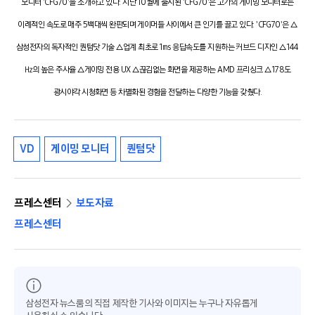
모니터 'CFG70'을 소개하고 있다. 지난 10월에 출시된 'CFG70'은 고가의 게이밍 모니터로는
이례적인 속도로 매주 5백대씩 완판되며 게이머들 사이에서 큰 인기를 끌고 있다. 'CFG70'은 △
삼성전자의 독자적인 퀀텀닷 기술 △업계 최초로 1㎳ 응답속도를 지원하는 커브드 디자인 △144
㎐의 높은 주사율 △게이밍 전용 UX △끊김없는 화면을 제공하는 AMD 프리싱크 △178도
광시야각 시청화면 등 차별화된 경험을 전달하는 다양한 기능을 갖췄다.
VD
게이밍 모니터
퀀텀닷
프레스센터
보도자료
프레스센터
삼성전자 뉴스룸의 직접 제작한 기사와 이미지는 누구나 자유롭게