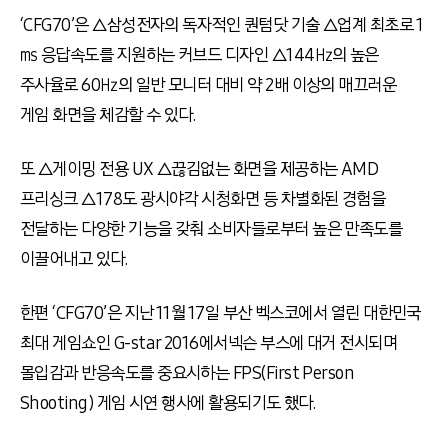
‘CFG70’은 △삼성전자의 독자적인 퀀텀닷 기술 △업계 최초로 1
㎳ 응답속도를 지원하는 커브드 디자인 △144㎐의 높은
주사율로 60㎐의 일반 모니터 대비 약 2배 이상의 매끄러운
게임 화면을 체감할 수 있다.
또 △게이밍 전용 UX △끊김없는 화면을 제공하는 AMD
프리싱크 △178도 광시야각 시청화면 등 차별화된 경험을
전달하는 다양한 기능을 갖춰 소비자들로부터 높은 만족도를
이끌어내고 있다.
한편 ‘CFG70’은 지난 11월 17일 부산 벡스코에서 열린 대한민국
최대 게임쇼인 G-star 2016에서넥슨 부스에 대거 전시되며
몰입감과 반응속도를 중요시하는 FPS(First Person
Shooting) 게임 시연 행사에 활용되기도 했다.