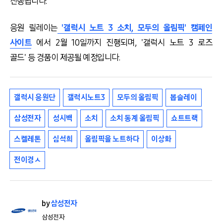
진행됩니다.
응원 릴레이는
'갤럭시 노트 3 소치, 모두의 올림픽' 캠페인
사이트
에서 2월 10일까지 진행되며, '갤럭시 노트 3 로즈
골드' 등 경품이 제공될 예정입니다.
갤럭시 응원단
갤럭시노트3
모두의 올림픽
봅슬레이
삼성전자
성시백
소치
소치 동계 올림픽
쇼트트랙
스켈레톤
심석희
올림픽을 노트하다
이상화
전이경ㅅ
by
삼성전자
삼성전자