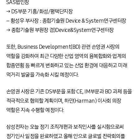
SAS법인장
→ DS부문 기흥/화성/평택단지장
– 황성우 부사장 : 종합기술원 Device & System연구센터장
→ 종합기술원 부원장 겸)Device&System연구센터장
또한, Business Development(BD) 관련 손영권 사장의
역할을 강화하여 최근 다양한 산업 영역의 융복합화와 업계의
합종연횡 등 빠르게 변화하고 있는 산업 환경에 대응하고 미래
먹거리 발굴을 가속화 시킬 예정이다.
손영권 사장은 기존 DS부문을 포함 CE, IM부문과 BD 과제 등을
적극적으로 협의할 계획이며, 하만(Harman) 이사회 의장
역할은 지속 수행할 예정이다.
삼성전자는 오늘 정기 조직개편과 보직인사를 실시함으로써
정기인사 일정을 완료하였고 올해 안으로 글로벌 전략회의를