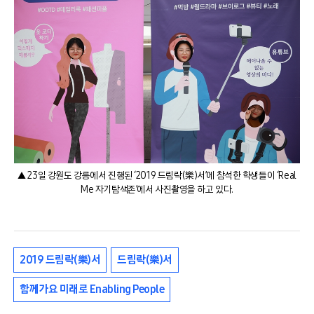
▲ 23일 강원도 강릉에서 진행된 ‘2019 드림락(樂)서’에 참석한 학생들이 ‘Real
Me 자기탐색존’에서 사진촬영을 하고 있다.
2019 드림락(樂)서
드림락(樂)서
함께가요 미래로 Enabling People