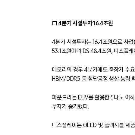
□
4
분기 시설투자
16.4
조원
4분기 시설투자는
16.4
조원으로 사업
53.1
조원이며
DS 48.4
조원
,
디스플레
메모리의 경우
4
분기에도 중장기 수요
HBM/DDR5
등 첨단공정 생산 능력 
파운드리는
EUV
를 활용한
5
나노 이하
투자가 증가했다
.
디스플레이는
OLED
및 플렉시블 제품