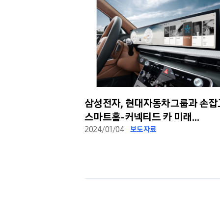
난 지속가능한 미래형
삼성전자, 현대자동차그룹과 손잡
 가다
스마트홈-커넥티드 카 미래
라이프스타일 제시
2024/01/04
보도자료