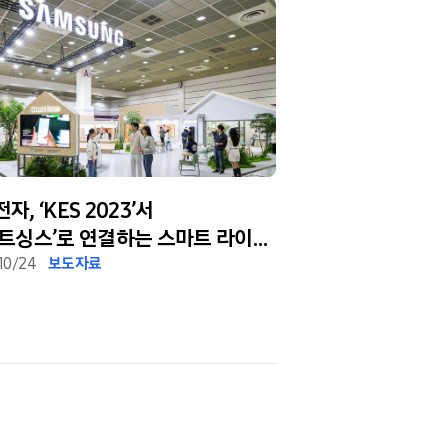
자, ‘KES 2023’서
IFA 2023에서 
마트싱스’로 연결하는 스마트 라이프
주택, ‘넷 제로 홈’
10/24
보도자료
2023/09/11