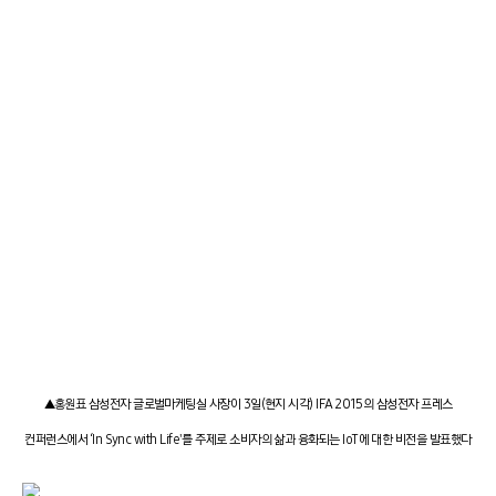
▲홍원표 삼성전자 글로벌마케팅실 사장이 3일(현지 시각) IFA 2015의 삼성전자 프레스
컨퍼런스에서 ‘In Sync with Life'를 주제로 소비자의 삶과 융화되는 IoT에 대한 비전을 발표했다