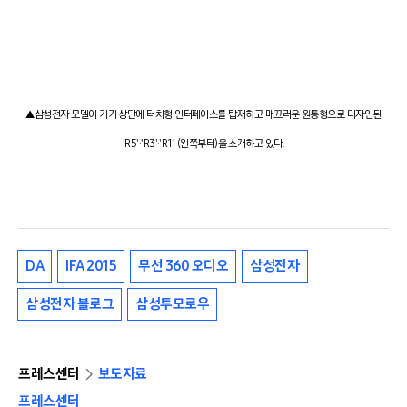
▲삼성전자 모델이 기기 상단에 터치형 인터페이스를 탑재하고 매끄러운 원통형으로 디자인된
'R5'·'R3'·'R1' (왼쪽부터)을 소개하고 있다.
DA
IFA 2015
무선 360 오디오
삼성전자
삼성전자 블로그
삼성투모로우
프레스센터
보도자료
프레스센터