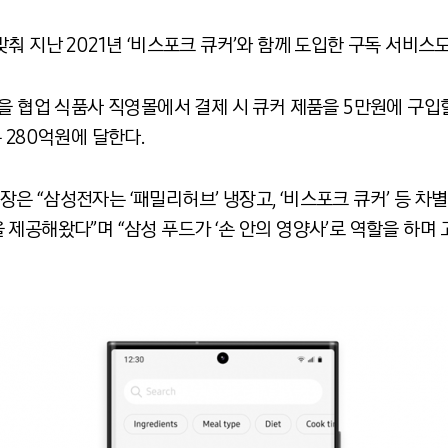
맞춰 지난
2021
년
‘
비스포크 큐커
’
와 함께 도입한 구독 서비스
을 협업 식품사 직영몰에서 결제 시 큐커 제품을
5
만원에 구입할
은
280
억원에 달한다
.
사장은
“
삼성전자는
‘
패밀리허브
’
냉장고
, ‘
비스포크 큐커
’
등 차
을 제공해왔다
”
며
“
삼성 푸드가
‘
손 안의 영양사
’
로 역할을 하며