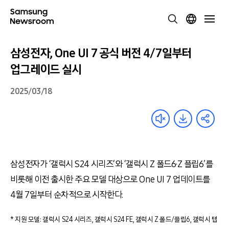
삼성전자, One UI 7 공식 버전 4/7일부터
업그레이드 실시
2025/03/18
삼성전자가
‘
갤럭시
S24
시리즈
‘
와
‘
갤럭시
Z
폴드
6
·
Z
플립
6′
를
비롯해 이전 출시한 주요 모델 대상으로
One UI 7
업데이트를
4
월
7
일부터 순차적으로 시작한다
.
* 지원 모델: 갤럭시 S24 시리즈, 갤럭시 S24 FE, 갤럭시 Z 폴드/플립6, 갤럭시 탭