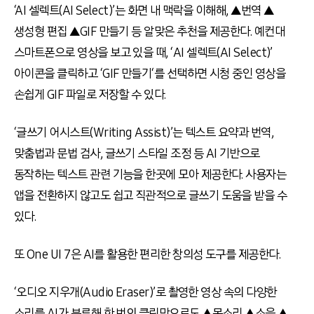
‘AI
셀렉트
(AI Select)’
는 화면 내 맥락을 이해해
,
▲번역 ▲
생성형 편집 ▲
GIF
만들기 등 알맞은 추천을 제공한다
.
예컨대
스마트폰으로 영상을 보고 있을 때
, ‘AI
셀렉트
(AI Select)’
아이콘을 클릭하고
‘GIF
만들기
‘
를 선택하면 시청 중인 영상을
손쉽게
GIF
파일로 저장할 수 있다
.
‘
글쓰기 어시스트
(Writing Assist)’
는 텍스트 요약과 번역
,
맞춤법과 문법 검사
,
글쓰기 스타일 조정 등
AI
기반으로
동작하는 텍스트 관련 기능을 한곳에 모아 제공한다
.
사용자는
앱을 전환하지 않고도 쉽고 직관적으로 글쓰기 도움을 받을 수
있다
.
또
One UI 7
은
AI
를 활용한 편리한 창의성 도구를 제공한다
.
‘
오디오 지우개
(Audio Eraser)’
로 촬영한 영상 속의 다양한
소리를
AI
가 분류해 한 번의 클릭만으로도 ▲목소리 ▲소음 ▲