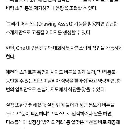
바람 소리 등을 제거하거나 음량을 조절할 수 있다
.
‘
그리기 어시스트
(Drawing Assist)’
기능을 활용하면 간단한
스케치만으로 고품질 이미지를 생성할 수 있다
.
한편
, One UI 7
은 친구와 대화하듯 자연스럽게 작업을 가능하게
한다
.
예컨대 스마트폰 측면의 사이드 버튼을 길게 눌러
, “
반려동물
동반할 수 있는 인근 이탈리아 식당을 찾아줘
“
라고 명령하면
,
한
번의 입력만으로 손쉽게 지도에서 식당을 찾을 수 있다
.
설정 또한 간편해졌다
.
설정 앱에 들어가 상단 돋보기 버튼을
누르고
“
눈이 피곤하다
“
고 텍스트로 입력하거나 말을 하면
,
디스플레이 설정상
‘
밝기 최적화
‘
등 알맞은 추천을 바로 제공해