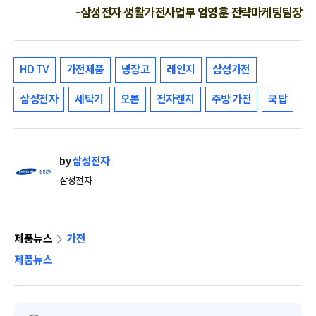
-삼성전자 생활가전사업부 엄영훈 전략마케팅팀장
HD TV
가전제품
냉장고
레인지
삼성가전
삼성전자
세탁기
오븐
전자렌지
주방 가전
쿡탑
by
삼성전자
삼성전자
제품뉴스
가전
제품뉴스