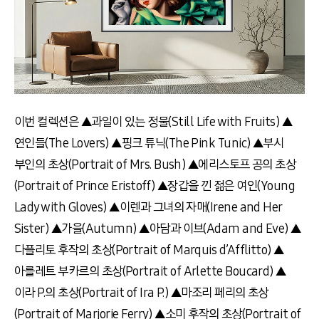
이번 컬렉션은 ▲과일이 있는 정물(Still Life with Fruits) ▲
연인들(The Lovers) ▲핑크 튜닉(The Pink Tunic) ▲부시
부인의 초상(Portrait of Mrs. Bush) ▲에리스토프 공의 초상
(Portrait of Prince Eristoff) ▲장갑을 낀 젊은 여인(Young
Lady with Gloves) ▲이렌과 그녀의 자매(Irene and Her
Sister) ▲가을(Autumn) ▲아담과 이브(Adam and Eve) ▲
다플리토 후작의 초상(Portrait of Marquis d’Afflitto) ▲
아를레트 부카르의 초상(Portrait of Arlette Boucard) ▲
이라 P.의 초상(Portrait of Ira P.) ▲마조리 페리의 초상
(Portrait of Marjorie Ferry) ▲소미 후작의 초상(Portrait of