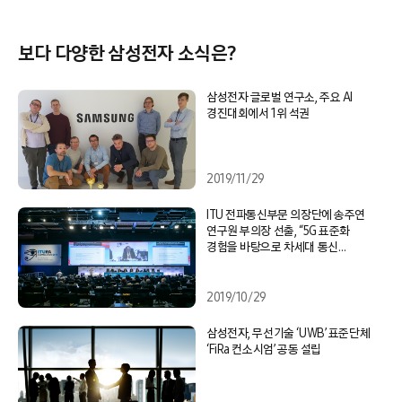
보다 다양한 삼성전자 소식은?
삼성전자 글로벌 연구소, 주요 AI
경진대회에서 1위 석권
2019/11/29
ITU 전파통신부문 의장단에 송주연
연구원 부의장 선출, “5G 표준화
경험을 바탕으로 차세대 통신
표준화에도 힘쓸 것”
2019/10/29
삼성전자, 무선기술 ‘UWB’ 표준단체
‘FiRa 컨소시엄’ 공동 설립