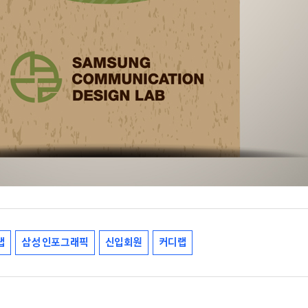
랩
삼성 인포그래픽
신입회원
커디랩