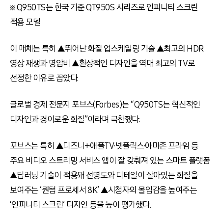
※ Q950TS는 한국 기준 QT950S 시리즈로 인피니티 스크린
적용 모델
이 매체는 특히 ▲뛰어난 화질 업스케일링 기술 ▲최고의 HDR
영상 재생과 명암비 ▲환상적인 디자인을 역대 최고의 TV로
선정한 이유로 꼽았다.
글로벌 경제 전문지 포브스(Forbes)는 “Q950TS는 혁신적인
디자인과 경이로운 화질”이라며 극찬했다.
포브스는 특히 ▲디즈니+·애플TV·넷플릭스·아마존 프라임 등
주요 비디오 스트리밍 서비스 앱이 잘 갖춰져 있는 스마트 플랫폼
▲딥러닝 기술이 적용돼 선명도와 디테일이 살아있는 화질을
보여주는 ‘퀀텀 프로세서 8K’ ▲시청자의 몰입감을 높여주는
‘인피니티 스크린’ 디자인 등을 높이 평가했다.