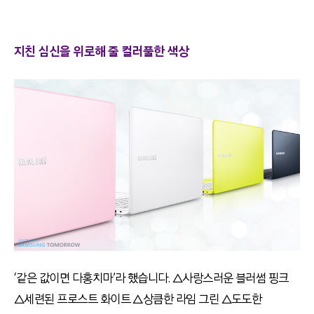
지친 심신을 위로해 줄 컬러풀한 색상
‘같은 값이면 다홍치마’라 했습니다. △사랑스러운 블러썸 핑크
△세련된 프로스트 화이트 △상큼한 라임 그린 △도도한