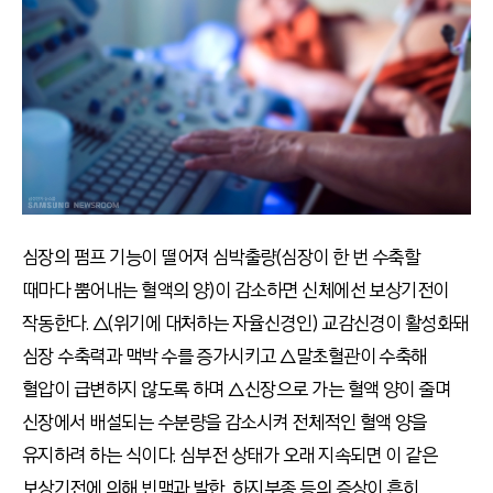
심장의 펌프 기능이 떨어져 심박출량(심장이 한 번 수축할
때마다 뿜어내는 혈액의 양)이 감소하면 신체에선 보상기전이
작동한다. △(위기에 대처하는 자율신경인) 교감신경이 활성화돼
심장 수축력과 맥박 수를 증가시키고 △말초혈관이 수축해
혈압이 급변하지 않도록 하며 △신장으로 가는 혈액 양이 줄며
신장에서 배설되는 수분량을 감소시켜 전체적인 혈액 양을
유지하려 하는 식이다. 심부전 상태가 오래 지속되면 이 같은
보상기전에 의해 빈맥과 발한, 하지부종 등의 증상이 흔히