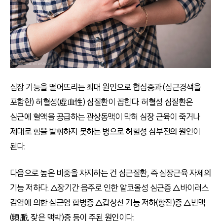
심장 기능을 떨어뜨리는 최대 원인으로 협심증과 (심근경색을
포함한) 허혈성(虛血性) 심질환이 꼽힌다. 허혈성 심질환은
심근에 혈액을 공급하는 관상동맥이 막혀 심장 근육이 죽거나
제대로 힘을 발휘하지 못하는 병으로 허혈성 심부전의 원인이
된다.
다음으로 높은 비중을 차지하는 건 심근질환, 즉 심장근육 자체의
기능 저하다. △장기간 음주로 인한 알코올성 심근증 △바이러스
감염에 의한 심근염 합병증 △갑상선 기능 저하(항진)증 △빈맥
(頻脈, 잦은 맥박)증 등이 주된 원인이다.