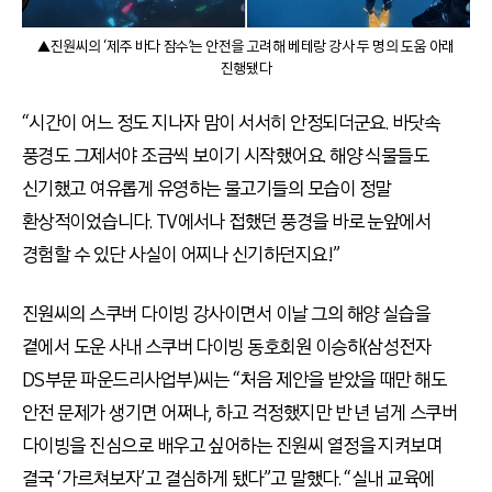
▲진원씨의 ‘제주 바다 잠수’는 안전을 고려해 베테랑 강사 두 명의 도움 아래
진행됐다
“시간이 어느 정도 지나자 맘이 서서히 안정되더군요. 바닷속
풍경도 그제서야 조금씩 보이기 시작했어요. 해양 식물들도
신기했고 여유롭게 유영하는 물고기들의 모습이 정말
환상적이었습니다. TV에서나 접했던 풍경을 바로 눈앞에서
경험할 수 있단 사실이 어찌나 신기하던지요!”
진원씨의 스쿠버 다이빙 강사이면서 이날 그의 해양 실습을
곁에서 도운 사내 스쿠버 다이빙 동호회원 이승하(삼성전자
DS부문 파운드리사업부)씨는 “처음 제안을 받았을 때만 해도
안전 문제가 생기면 어쩌나, 하고 걱정했지만 반 년 넘게 스쿠버
다이빙을 진심으로 배우고 싶어하는 진원씨 열정을 지켜보며
결국 ‘가르쳐보자’고 결심하게 됐다”고 말했다. “실내 교육에