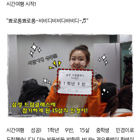
시간여행 시작!
“뾰로롱뾰로롱~비비디비비디바비디~♬”
시간여행 성공! 1학년 9반, 15살 중학생 민경이로
도착했습니다! 더는 빈둥빈둥 방학을 보내는 게으름뱅이 학생이