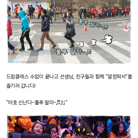
드림클래스 수업이 끝나고 선생님, 친구들과 함께 “열정락서”를
즐기러 갑니다!
“야호 신난다~룰루 랄라~♬♪♩”