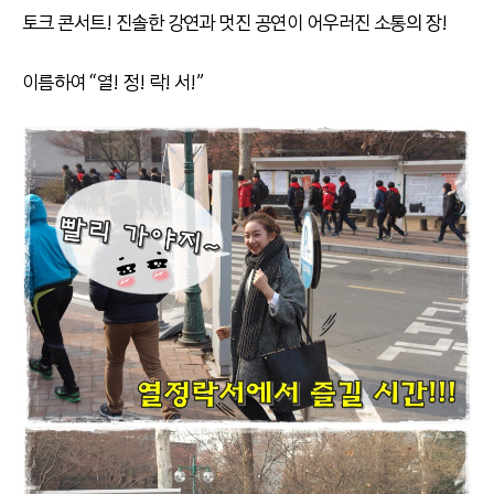
토크 콘서트! 진솔한 강연과 멋진 공연이 어우러진 소통의 장!
이름하여 “열! 정! 락! 서!”