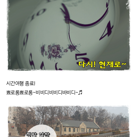
시간여행 종료!
뾰로롱뾰로롱~비비디비비디바비디~♬