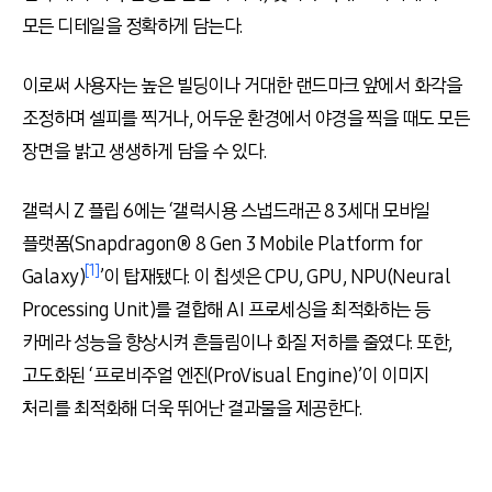
모든 디테일을 정확하게 담는다
.
이로써 사용자는 높은 빌딩이나 거대한 랜드마크 앞에서 화각을
조정하며 셀피를 찍거나
,
어두운 환경에서 야경을 찍을 때도 모든
장면을 밝고 생생하게 담을 수 있다
.
갤럭시
Z
플립
6
에는 ‘갤럭시용 스냅드래곤
8 3
세대 모바일
플랫폼
(Snapdragon® 8 Gen 3 Mobile Platform for
[1]
Galaxy)
’이 탑재됐다
.
이 칩셋은
CPU, GPU, NPU(Neural
Processing Unit)
를 결합해
AI
프로세싱을 최적화하는 등
카메라 성능을 향상시켜 흔들림이나 화질 저하를 줄였다
.
또한
,
고도화된
‘
프로비주얼 엔진
(ProVisual Engine)
’이 이미지
처리를 최적화해 더욱 뛰어난 결과물을 제공한다
.