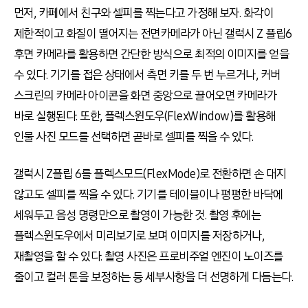
먼저
,
카페에서 친구와 셀피를 찍는다고 가정해 보자
.
화각이
제한적이고 화질이 떨어지는 전면카메라가 아닌 갤럭시
Z
플립
6
후면 카메라를 활용하면 간단한 방식으로 최적의 이미지를 얻을
수 있다
.
기기를 접은 상태에서 측면 키를 두 번 누르거나
,
커버
스크린의 카메라 아이콘을 화면 중앙으로 끌어오면 카메라가
바로 실행된다
.
또한
,
플렉스윈도우
(FlexWindow)
를 활용해
인물 사진 모드를 선택하면 곧바로 셀피를 찍을 수 있다
.
갤럭시
Z
플립
6
를 플렉스모드
(FlexMode)
로 전환하면 손 대지
않고도 셀피를 찍을 수 있다
.
기기를 테이블이나 평평한 바닥에
세워두고 음성 명령만으로 촬영이 가능한 것
.
촬영 후에는
플렉스윈도우에서 미리보기로 보며 이미지를 저장하거나
,
재촬영을 할 수 있다
.
촬영 사진은 프로비주얼 엔진이 노이즈를
줄이고 컬러 톤을 보정하는 등 세부사항을 더 선명하게 다듬는다
.