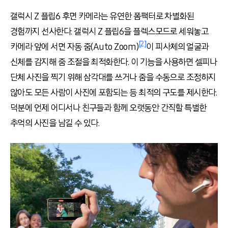
갤럭시
Z
플립
6
후면 카메라는 유연한 폼팩터로 차별화된
경험까지 선사한다
.
갤럭시
Z
플립
6
을 플렉스모드로 세워놓고
[2]
카메라 앞에 서면 자동 줌
(Auto Zoom)
이 피사체의 얼굴과
신체를 감지해 줌 조절을 최적화한다
.
이 기능을 사용하면 셀피나
단체 사진을 찍기 위해 삼각대를 쓰거나 줌을 수동으로 조정하지
않아도 모든 사람이 사진에 포함되는 등 최적의 구도를 제시한다
.
덕분에 언제 어디서나 친구들과 함께 오랫동안 간직할 특별한
추억의 사진을 남길 수 있다
.