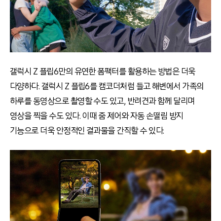
갤럭시
Z
플립
6
만의 유연한 폼팩터를 활용하는 방법은 더욱
다양하다
.
갤럭시
Z
플립
6
를 캠코더처럼 들고 해변에서 가족의
하루를 동영상으로 촬영할 수도 있고
,
반려견과 함께 달리며
영상을 찍을 수도 있다
.
이때 줌 제어와 자동 손떨림 방지
기능으로 더욱 안정적인 결과물을 간직할 수 있다
.