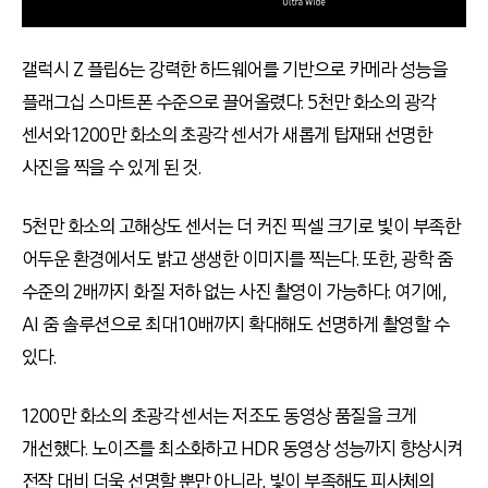
갤럭시
Z
플립
6
는 강력한 하드웨어를 기반으로 카메라 성능을
플래그십 스마트폰 수준으로 끌어올렸다
. 5
천만 화소의 광각
센서와
1200
만 화소의 초광각 센서가 새롭게 탑재돼 선명한
사진을 찍을 수 있게 된 것
.
5
천만 화소의 고해상도 센서는 더 커진 픽셀 크기로 빛이 부족한
어두운 환경에서도 밝고 생생한 이미지를 찍는다
.
또한
,
광학 줌
수준의
2
배까지 화질 저하 없는 사진 촬영이 가능하다
.
여기에
,
AI
줌 솔루션으로 최대
10
배까지 확대해도 선명하게 촬영할 수
있다
.
1200
만 화소의 초광각 센서는 저조도 동영상 품질을 크게
개선했다
.
노이즈를 최소화하고
HDR
동영상 성능까지 향상시켜
전작 대비 더욱 선명할 뿐만 아니라
,
빛이 부족해도 피사체의